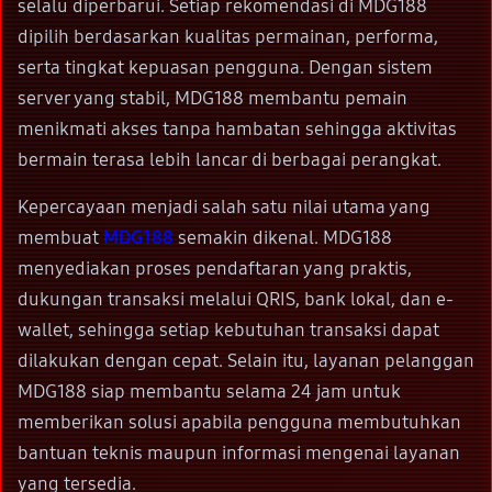
selalu diperbarui. Setiap rekomendasi di MDG188
dipilih berdasarkan kualitas permainan, performa,
serta tingkat kepuasan pengguna. Dengan sistem
server yang stabil, MDG188 membantu pemain
menikmati akses tanpa hambatan sehingga aktivitas
bermain terasa lebih lancar di berbagai perangkat.
Kepercayaan menjadi salah satu nilai utama yang
membuat
MDG188
semakin dikenal. MDG188
menyediakan proses pendaftaran yang praktis,
dukungan transaksi melalui QRIS, bank lokal, dan e-
wallet, sehingga setiap kebutuhan transaksi dapat
dilakukan dengan cepat. Selain itu, layanan pelanggan
MDG188 siap membantu selama 24 jam untuk
memberikan solusi apabila pengguna membutuhkan
bantuan teknis maupun informasi mengenai layanan
yang tersedia.