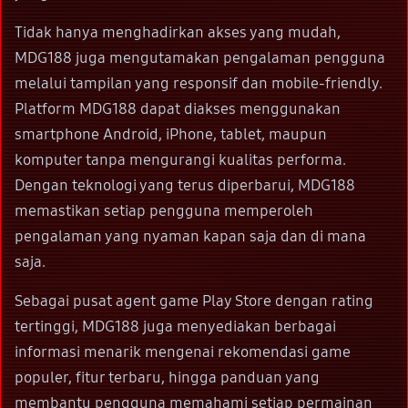
Tidak hanya menghadirkan akses yang mudah,
MDG188 juga mengutamakan pengalaman pengguna
melalui tampilan yang responsif dan mobile-friendly.
Platform MDG188 dapat diakses menggunakan
smartphone Android, iPhone, tablet, maupun
komputer tanpa mengurangi kualitas performa.
Dengan teknologi yang terus diperbarui, MDG188
memastikan setiap pengguna memperoleh
pengalaman yang nyaman kapan saja dan di mana
saja.
Sebagai pusat agent game Play Store dengan rating
tertinggi, MDG188 juga menyediakan berbagai
informasi menarik mengenai rekomendasi game
populer, fitur terbaru, hingga panduan yang
membantu pengguna memahami setiap permainan