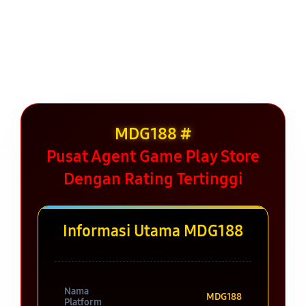
MDG188 #
Pusat Agent Game Play Store
Dengan Rating Tertinggi
Informasi Utama MDG188
Nama
MDG188
Platform