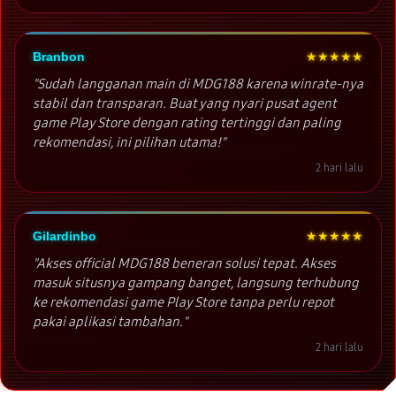
★★★★★
Branbon
"Sudah langganan main di MDG188 karena winrate-nya
stabil dan transparan. Buat yang nyari pusat agent
game Play Store dengan rating tertinggi dan paling
rekomendasi, ini pilihan utama!"
2 hari lalu
★★★★★
Gilardinbo
"Akses official MDG188 beneran solusi tepat. Akses
masuk situsnya gampang banget, langsung terhubung
ke rekomendasi game Play Store tanpa perlu repot
pakai aplikasi tambahan."
2 hari lalu