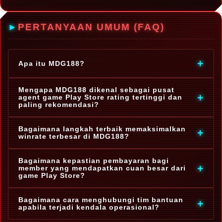
PERTANYAAN UMUM (FAQ)
+
Apa itu MDG188?
MDG188 adalah pusat agent game Play Store dengan
Mengapa MDG188 dikenal sebagai pusat
rating tertinggi yang paling rekomendasi serta winrate
+
agent game Play Store rating tertinggi dan
paling rekomendasi?
terbesar, dijamin cuan besar terus menerus di MDG188
serta auto profit tiap hari tanpa rungkad.
MDG188 telah teruji sebagai pusat agent game Play
Bagaimana langkah terbaik memaksimalkan
+
Store dengan rating tertinggi, didukung sistem Fair Play,
winrate terbesar di MDG188?
keamanan data terenkripsi, dan winrate terbesar yang
Member dapat memilih rekomendasi game dengan
konsisten memberikan cuan besar serta auto profit bagi
Bagaimana kepastian pembayaran bagi
rating tertinggi dari MDG188, mengikuti bocoran pola
+
member yang mendapatkan cuan besar dari
seluruh member tanpa rungkad.
game Play Store?
harian yang sedang gacor, dan memanfaatkan indikator
winrate terbesar untuk mendapatkan auto profit serta
Jaminan 100% Dibayar Lunas. MDG188 selalu
Bagaimana cara menghubungi tim bantuan
cuan besar tanpa rungkad.
+
memproses penarikan dana (withdraw) hasil cuan besar
apabila terjadi kendala operasional?
member secara utuh tanpa ada potongan tersembunyi