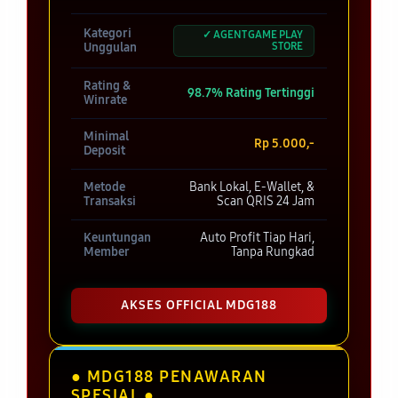
Kategori
✓ AGENT GAME PLAY
Unggulan
STORE
Rating &
98.7% Rating Tertinggi
Winrate
Minimal
Rp 5.000,-
Deposit
Metode
Bank Lokal, E-Wallet, &
Transaksi
Scan QRIS 24 Jam
Keuntungan
Auto Profit Tiap Hari,
Member
Tanpa Rungkad
AKSES OFFICIAL MDG188
● MDG188 PENAWARAN
SPESIAL ●