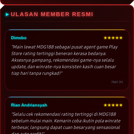
Layanan Customer Service 24/7 MDG188 siap
sedikit pun, sehingga auto profit tetap terjaga tanpa
mendampingi member kapan saja. Pemain dapat
rungkad.
ULASAN MEMBER RESMI
terhubung secara langsung via fitur Live Chat pada situs
web atau melalui kanal perpesanan resmi WhatsApp
Support.
★★★★★
Dimsbo
"Main lewat MDG188 sebagai pusat agent game Play
Store rating tertinggi beneran kerasa bedanya.
Aksesnya gampang, rekomendasi game-nya selalu
update, dan winrate-nya konsisten kasih cuan besar
tiap hari tanpa rungkad!"
Hari ini
★★★★★
Rian Andriansyah
"Selalu cek rekomendasi rating tertinggi di MDG188
sebelum mulai main. Kemarin coba ikutin pola winrate
terbesar, langsung dapat cuan besar yang sensasional