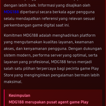
dengan lebih baik. Informasi yang disajikan oleh
MDG188
diperbarui secara berkala agar pengguna
selalu mendapatkan referensi yang relevan sesuai
perkembangan game digital saat ini.
Komitmen MDG188 adalah menghadirkan platform
yang mengutamakan kualitas layanan, keamanan
akses, dan kenyamanan pengguna. Dengan dukungan
sistem modern, performa server yang optimal, serta
layanan yang profesional, MDG188 terus menjadi
salah satu pilihan terpercaya bagi pecinta game Play
Store yang menginginkan pengalaman bermain lebih
maksimal.
Kesimpulan
MDG188 merupakan pusat agent game Play