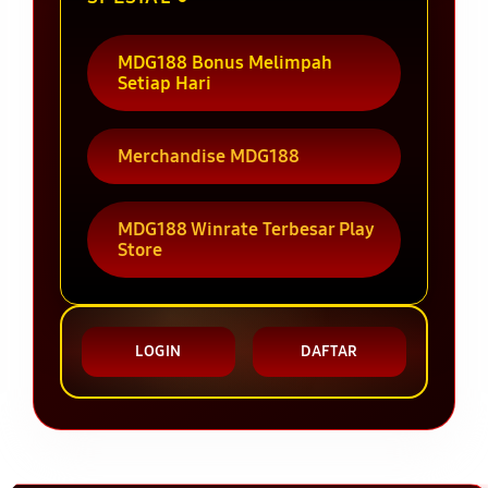
MDG188 Bonus Melimpah
Setiap Hari
Merchandise MDG188
MDG188 Winrate Terbesar Play
Store
LOGIN
DAFTAR