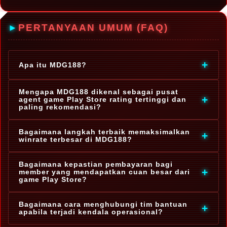
PERTANYAAN UMUM (FAQ)
+
Apa itu MDG188?
MDG188 adalah pusat agent game Play Store dengan
Mengapa MDG188 dikenal sebagai pusat
rating tertinggi yang paling rekomendasi serta winrate
+
agent game Play Store rating tertinggi dan
paling rekomendasi?
terbesar, dijamin cuan besar terus menerus di MDG188
serta auto profit tiap hari tanpa rungkad.
MDG188 telah teruji sebagai pusat agent game Play
Bagaimana langkah terbaik memaksimalkan
+
Store dengan rating tertinggi, didukung sistem Fair Play,
winrate terbesar di MDG188?
keamanan data terenkripsi, dan winrate terbesar yang
Member dapat memilih rekomendasi game dengan
konsisten memberikan cuan besar serta auto profit bagi
Bagaimana kepastian pembayaran bagi
rating tertinggi dari MDG188, mengikuti bocoran pola
+
member yang mendapatkan cuan besar dari
seluruh member tanpa rungkad.
game Play Store?
harian yang sedang gacor, dan memanfaatkan indikator
winrate terbesar untuk mendapatkan auto profit serta
Jaminan 100% Dibayar Lunas. MDG188 selalu
Bagaimana cara menghubungi tim bantuan
cuan besar tanpa rungkad.
+
memproses penarikan dana (withdraw) hasil cuan besar
apabila terjadi kendala operasional?
member secara utuh tanpa ada potongan tersembunyi