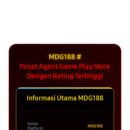
MDG188 #
Pusat Agent Game Play Store
Dengan Rating Tertinggi
Informasi Utama MDG188
Nama
MDG188
Platform