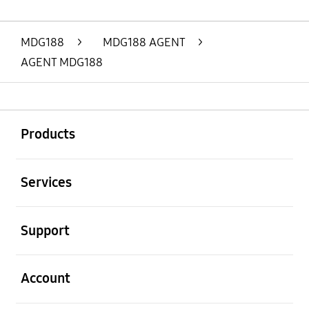
MDG188
>
MDG188 AGENT
>
AGENT MDG188
Buka
Footer Navigation
Products
Buka
Services
Buka
Support
Buka
Account
Buka