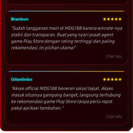
★★★★★
Branbon
"Sudah langganan main di MDG188 karena winrate-nya
stabil dan transparan. Buat yang nyari pusat agent
game Play Store dengan rating tertinggi dan paling
rekomendasi, ini pilihan utama!"
2 hari lalu
★★★★★
Gilardinbo
"Akses official MDG188 beneran solusi tepat. Akses
masuk situsnya gampang banget, langsung terhubung
ke rekomendasi game Play Store tanpa perlu repot
pakai aplikasi tambahan."
2 hari lalu