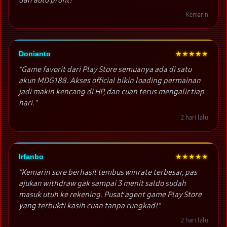
dan auto profit!"
Kemarin
★★★★★
Donianto
"Game favorit dari Play Store semuanya ada di satu
akun MDG188. Akses official bikin loading permainan
jadi makin kencang di HP, dan cuan terus mengalir tiap
hari."
2 hari lalu
★★★★★
Irfanbo
"Kemarin sore berhasil tembus winrate terbesar, pas
ajukan withdraw gak sampai 3 menit saldo sudah
masuk utuh ke rekening. Pusat agent game Play Store
yang terbukti kasih cuan tanpa rungkad!"
2 hari lalu