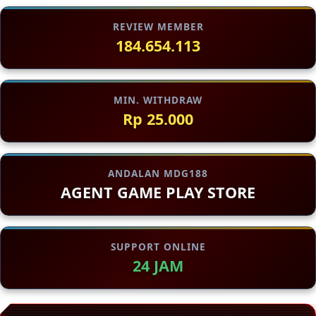
REVIEW MEMBER
184.654.113
MIN. WITHDRAW
Rp 25.000
ANDALAN MDG188
AGENT GAME PLAY STORE
SUPPORT ONLINE
24 JAM