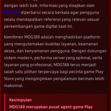
dengan lebih baik. Informasi yang disajikan oleh
MDG188
diperbarui secara berkala agar pengguna
selalu mendapatkan referensi yang relevan sesuai
perkembangan game digital saat ini.
Komitmen MDG188 adalah menghadirkan platform
yang mengutamakan kualitas layanan, keamanan
akses, dan kenyamanan pengguna. Dengan dukungan
sistem modern, performa server yang optimal, serta
layanan yang profesional, MDG188 terus menjadi
salah satu pilihan terpercaya bagi pecinta game Play
Store yang menginginkan pengalaman bermain lebih
maksimal.
Kesimpulan
MDG188 merupakan pusat agent game Play