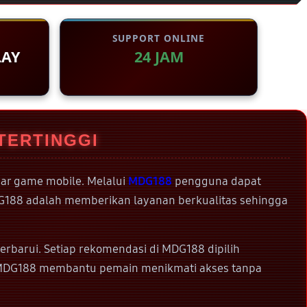
SUPPORT ONLINE
LAY
24 JAM
TERTINGGI
mar game mobile. Melalui
MDG188
pengguna dapat
G188 adalah memberikan layanan berkualitas sehingga
rbarui. Setiap rekomendasi di MDG188 dipilih
l, MDG188 membantu pemain menikmati akses tanpa