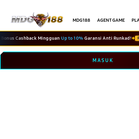
Skip
to
content
MDG188
AGENT GAME
PL
◆
uan
Up to 10%
Garansi Anti Runkad!
MDG188 Bonus 
REFERRAL
MASUK