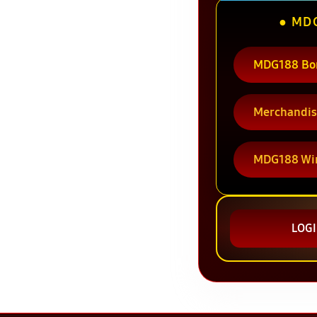
● MD
MDG188 Bon
Merchandi
MDG188 Win
LOG