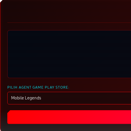
PILIH AGENT GAME PLAY STORE: