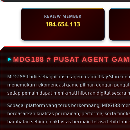
REVIEW MEMBER
184.654.113
MDG188 # PUSAT AGENT GAM
MDG188 hadir sebagai pusat agent game Play Store den
menemukan rekomendasi game pilihan dengan pengalam
setiap pemain dapat menikmati hiburan digital secara
Sebagai platform yang terus berkembang, MDG188 mengh
berdasarkan kualitas permainan, performa, serta tin
hambatan sehingga aktivitas bermain terasa lebih lanca