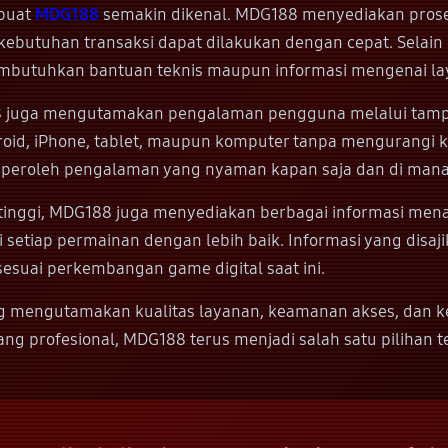
mbuat
MDG188
semakin dikenal. MDG188 menyediakan proses
ap kebutuhan transaksi dapat dilakukan dengan cepat. Sel
mbutuhkan bantuan teknis maupun informasi mengenai lay
juga mengutamakan pengalaman pengguna melalui tampila
, iPhone, tablet, maupun komputer tanpa mengurangi kua
eroleh pengalaman yang nyaman kapan saja dan di mana 
rtinggi, MDG188 juga menyediakan berbagai informasi mena
iap permainan dengan lebih baik. Informasi yang disaji
esuai perkembangan game digital saat ini.
 mengutamakan kualitas layanan, keamanan akses, dan
ang profesional, MDG188 terus menjadi salah satu pilihan t