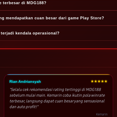
e terbesar di MDG188?
kad.
nggi dari MDG188, mengikuti bocoran pola harian yang sedang gac
g mendapatkan cuan besar dari game Play Store?
rikan dana (withdraw) hasil cuan besar member secara utuh tanpa
terjadi kendala operasional?
ber kapan saja. Pemain dapat terhubung secara langsung via fitur
★★★★★
Rian Andriansyah
"Selalu cek rekomendasi rating tertinggi di MDG188
sebelum mulai main. Kemarin coba ikutin pola winrate
terbesar, langsung dapat cuan besar yang sensasional
dan auto profit!"
Kemarin