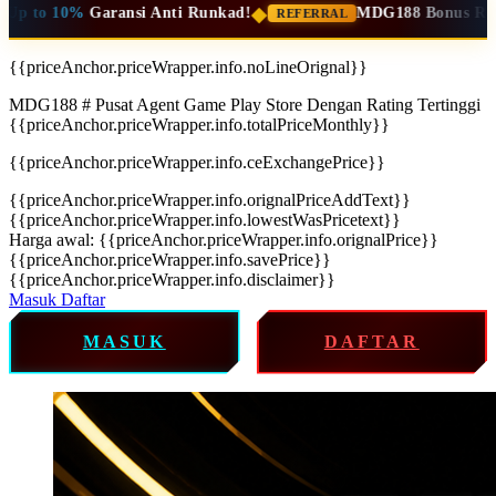
8 Bonus Referral Seumur Hidup
Up to 10%
Ajak Teman Dapat Cu
{{priceAnchor.priceWrapper.info.noLineOrignal}}
MDG188 # Pusat Agent Game Play Store Dengan Rating Tertinggi
{{priceAnchor.priceWrapper.info.totalPriceMonthly}}
{{priceAnchor.priceWrapper.info.ceExchangePrice}}
{{priceAnchor.priceWrapper.info.orignalPriceAddText}}
{{priceAnchor.priceWrapper.info.lowestWasPricetext}}
Harga awal:
{{priceAnchor.priceWrapper.info.orignalPrice}}
{{priceAnchor.priceWrapper.info.savePrice}}
{{priceAnchor.priceWrapper.info.disclaimer}}
Masuk
Daftar
MASUK
DAFTAR