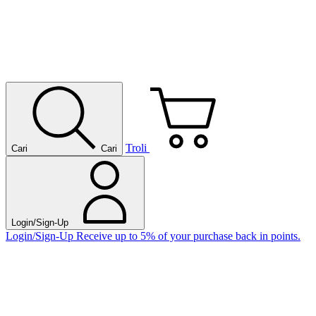
Troli
Cari
Cari
Login/Sign-Up
Login/Sign-Up
Receive up to 5% of your purchase back in points.