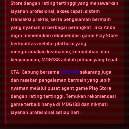
Store dengan rating tertinggi yang menawarkan
layanan profesional, akses cepat, sistem
transaksi praktis, serta pengalaman bermain
yang nyaman di berbagai perangkat. Jika Anda
ingin menemukan rekomendasi game Play Store
berkualitas melalui platform yang
mengutamakan keamanan, kemudahan, dan
kenyamanan, MDG188 adalah pilihan yang tepat.
CTA: Gabung bersama
MDG188
sekarang juga
dan rasakan pengalaman bermain yang lebih
nyaman melalui pusat agent game Play Store
dengan rating tertinggi. Temukan rekomendasi
game terbaik hanya di MDG188 dan nikmati
layanan profesional setiap hari.