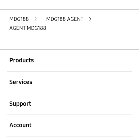
MDG188
>
MDG188 AGENT
>
AGENT MDG188
Buka
Footer Navigation
Products
Buka
Services
Buka
Support
Buka
Account
Buka