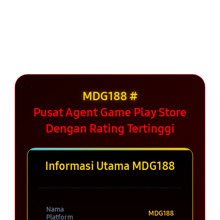
MDG188 #
Pusat Agent Game Play Store
Dengan Rating Tertinggi
Informasi Utama MDG188
Nama
MDG188
Platform