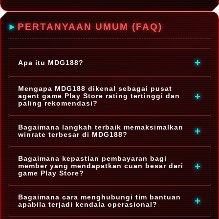
PERTANYAAN UMUM (FAQ)
+
Apa itu MDG188?
MDG188 adalah pusat agent game Play Store dengan
Mengapa MDG188 dikenal sebagai pusat
rating tertinggi yang paling rekomendasi serta winrate
+
agent game Play Store rating tertinggi dan
paling rekomendasi?
terbesar, dijamin cuan besar terus menerus di MDG188
serta auto profit tiap hari tanpa rungkad.
MDG188 telah teruji sebagai pusat agent game Play
Bagaimana langkah terbaik memaksimalkan
+
Store dengan rating tertinggi, didukung sistem Fair Play,
winrate terbesar di MDG188?
keamanan data terenkripsi, dan winrate terbesar yang
Member dapat memilih rekomendasi game dengan
konsisten memberikan cuan besar serta auto profit bagi
Bagaimana kepastian pembayaran bagi
rating tertinggi dari MDG188, mengikuti bocoran pola
+
member yang mendapatkan cuan besar dari
seluruh member tanpa rungkad.
game Play Store?
harian yang sedang gacor, dan memanfaatkan indikator
winrate terbesar untuk mendapatkan auto profit serta
Jaminan 100% Dibayar Lunas. MDG188 selalu
Bagaimana cara menghubungi tim bantuan
cuan besar tanpa rungkad.
+
memproses penarikan dana (withdraw) hasil cuan besar
apabila terjadi kendala operasional?
member secara utuh tanpa ada potongan tersembunyi