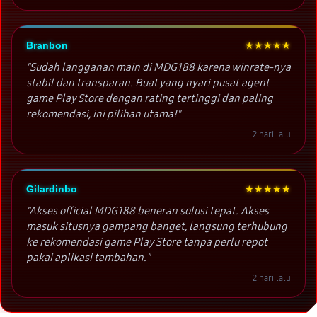
★★★★★
Branbon
"Sudah langganan main di MDG188 karena winrate-nya
stabil dan transparan. Buat yang nyari pusat agent
game Play Store dengan rating tertinggi dan paling
rekomendasi, ini pilihan utama!"
2 hari lalu
★★★★★
Gilardinbo
"Akses official MDG188 beneran solusi tepat. Akses
masuk situsnya gampang banget, langsung terhubung
ke rekomendasi game Play Store tanpa perlu repot
pakai aplikasi tambahan."
2 hari lalu