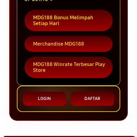
MDG188 Bonus Melimpah
Setiap Hari
Merchandise MDG188
MDG188 Winrate Terbesar Play
Store
LOGIN
DAFTAR