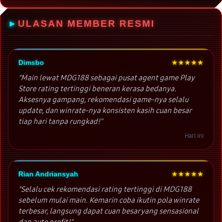
Layanan Customer Service 24/7 MDG188 siap
sedikit pun, sehingga auto profit tetap terjaga tanpa
mendampingi member kapan saja. Pemain dapat
rungkad.
ULASAN MEMBER RESMI
terhubung secara langsung via fitur Live Chat pada situs
web atau melalui kanal perpesanan resmi WhatsApp
Support.
★★★★★
Dimsbo
"Main lewat MDG188 sebagai pusat agent game Play
Store rating tertinggi beneran kerasa bedanya.
Aksesnya gampang, rekomendasi game-nya selalu
update, dan winrate-nya konsisten kasih cuan besar
tiap hari tanpa rungkad!"
Hari ini
★★★★★
Rian Andriansyah
"Selalu cek rekomendasi rating tertinggi di MDG188
sebelum mulai main. Kemarin coba ikutin pola winrate
terbesar, langsung dapat cuan besar yang sensasional