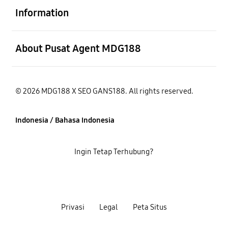
Information
Buka
About Pusat Agent MDG188
© 2026 MDG188 X SEO GANS188. All rights reserved.
Indonesia / Bahasa Indonesia
Ingin Tetap Terhubung?
Privasi
Legal
Peta Situs