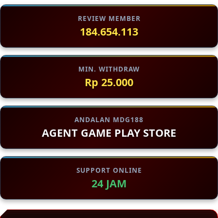
REVIEW MEMBER
184.654.113
MIN. WITHDRAW
Rp 25.000
ANDALAN MDG188
AGENT GAME PLAY STORE
SUPPORT ONLINE
24 JAM