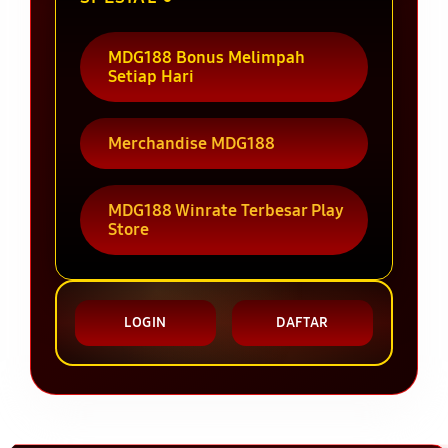
MDG188 Bonus Melimpah
Setiap Hari
Merchandise MDG188
MDG188 Winrate Terbesar Play
Store
LOGIN
DAFTAR