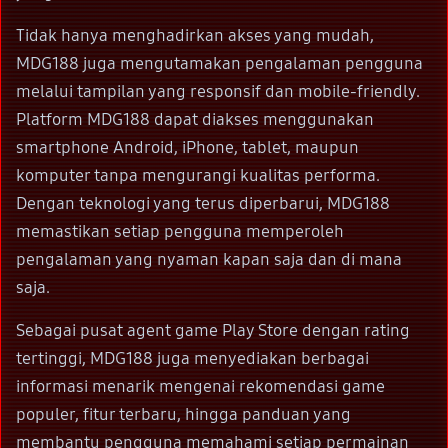
Tidak hanya menghadirkan akses yang mudah,
MDG188 juga mengutamakan pengalaman pengguna
melalui tampilan yang responsif dan mobile-friendly.
Platform MDG188 dapat diakses menggunakan
smartphone Android, iPhone, tablet, maupun
komputer tanpa mengurangi kualitas performa.
Dengan teknologi yang terus diperbarui, MDG188
memastikan setiap pengguna memperoleh
pengalaman yang nyaman kapan saja dan di mana
saja.
Sebagai pusat agent game Play Store dengan rating
tertinggi, MDG188 juga menyediakan berbagai
informasi menarik mengenai rekomendasi game
populer, fitur terbaru, hingga panduan yang
membantu pengguna memahami setiap permainan