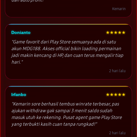
dan auto profit!"
Kemarin
★★★★★
Donianto
"Game favorit dari Play Store semuanya ada di satu
akun MDG188. Akses official bikin loading permainan
jadi makin kencang di HP, dan cuan terus mengalir tiap
hari."
2 hari lalu
★★★★★
Irfanbo
"Kemarin sore berhasil tembus winrate terbesar, pas
ajukan withdraw gak sampai 3 menit saldo sudah
masuk utuh ke rekening. Pusat agent game Play Store
yang terbukti kasih cuan tanpa rungkad!"
2 hari lalu