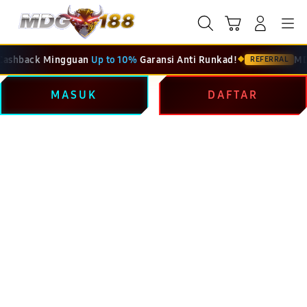
Skip
to
Cari
Troli
Login
Navigation
content
◆
gguan
Up to 10%
Garansi Anti Runkad!
MDG188 Bonus Re
REFERRAL
MASUK
DAFTAR