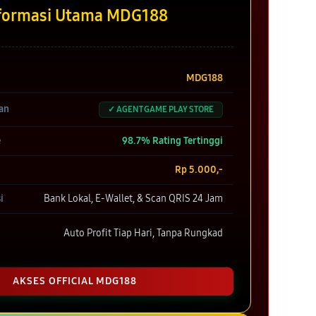
formasi Utama MDG188
MDG188
an
✓ AGENT GAME PLAY STORE
e
98.7% Rating Tertinggi
Rp 5.000,-
i
Bank Lokal, E-Wallet, & Scan QRIS 24 Jam
Auto Profit Tiap Hari, Tanpa Rungkad
AKSES OFFICIAL MDG188