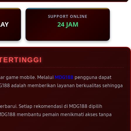
SUPPORT ONLINE
LAY
24 JAM
TERTINGGI
mar game mobile. Melalui
MDG188
pengguna dapat
G188 adalah memberikan layanan berkualitas sehingga
rbarui. Setiap rekomendasi di MDG188 dipilih
l, MDG188 membantu pemain menikmati akses tanpa