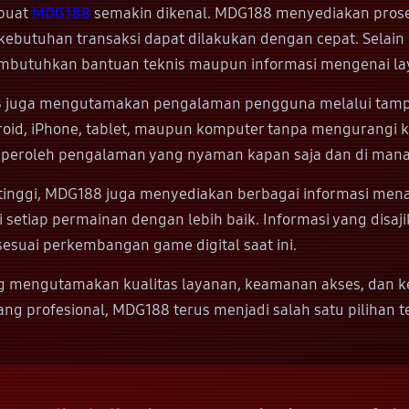
mbuat
MDG188
semakin dikenal. MDG188 menyediakan proses
ap kebutuhan transaksi dapat dilakukan dengan cepat. Sel
mbutuhkan bantuan teknis maupun informasi mengenai lay
juga mengutamakan pengalaman pengguna melalui tampila
, iPhone, tablet, maupun komputer tanpa mengurangi kua
eroleh pengalaman yang nyaman kapan saja dan di mana 
rtinggi, MDG188 juga menyediakan berbagai informasi mena
iap permainan dengan lebih baik. Informasi yang disaji
esuai perkembangan game digital saat ini.
 mengutamakan kualitas layanan, keamanan akses, dan
ang profesional, MDG188 terus menjadi salah satu pilihan t