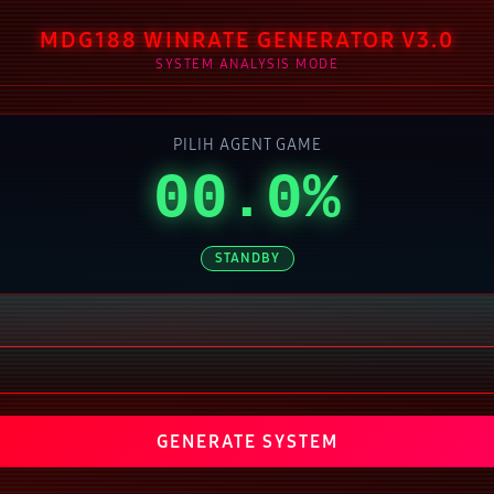
MDG188 WINRATE GENERATOR V3.0
SYSTEM ANALYSIS MODE
PILIH AGENT GAME
00.0%
STANDBY
GENERATE SYSTEM