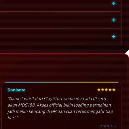
+
or, dan memanfaatkan indikator winrate terbesar untuk
+
 ada potongan tersembunyi sedikit pun, sehingga auto
+
 Live Chat pada situs web atau melalui kanal perpesanan
★★★★★
Donianto
"Game favorit dari Play Store semuanya ada di satu
akun MDG188. Akses official bikin loading permainan
jadi makin kencang di HP, dan cuan terus mengalir tiap
hari."
2 hari lalu