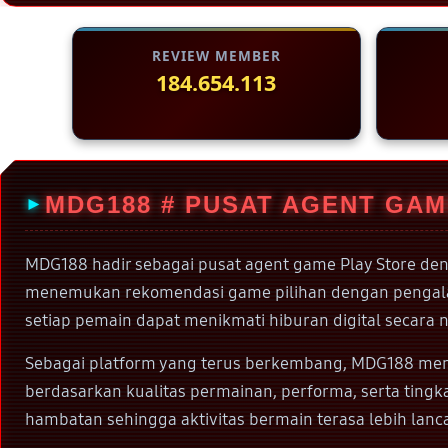
REVIEW MEMBER
184.654.113
MDG188 # PUSAT AGENT GAM
MDG188 hadir sebagai pusat agent game Play Store den
menemukan rekomendasi game pilihan dengan pengalam
setiap pemain dapat menikmati hiburan digital secara
Sebagai platform yang terus berkembang, MDG188 mengh
berdasarkan kualitas permainan, performa, serta tin
hambatan sehingga aktivitas bermain terasa lebih lanca