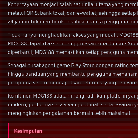
Kepercayaan menjadi salah satu nilai utama yang me
melalui QRIS, bank lokal, dan e-wallet, sehingga seti
24 jam untuk memberikan solusi apabila pengguna me
Tidak hanya menghadirkan akses yang mudah, MDG188 
MDG188 dapat diakses menggunakan smartphone Android
diperbarui, MDG188 memastikan setiap pengguna memp
Sebagai pusat agent game Play Store dengan rating te
hingga panduan yang membantu pengguna memahami set
pengguna selalu mendapatkan referensi yang relevan s
Komitmen MDG188 adalah menghadirkan platform yang
modern, performa server yang optimal, serta layanan y
menginginkan pengalaman bermain lebih maksimal.
Kesimpulan