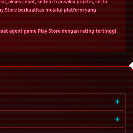
 akses cepat, sistem transaksi praktis, serta
Store berkualitas melalui platform yang
at agent game Play Store dengan rating tertinggi.
+
n besar terus menerus di MDG188 serta auto profit tiap hari
+
renkripsi, dan winrate terbesar yang konsisten memberikan