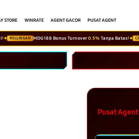
AY STORE
WINRATE
AGENT GACOR
PUSAT AGENT
◆
nus Turnover
0.5%
Tanpa Batas!
MDG188 Bonus C
CASHBACK
Pusat Agent