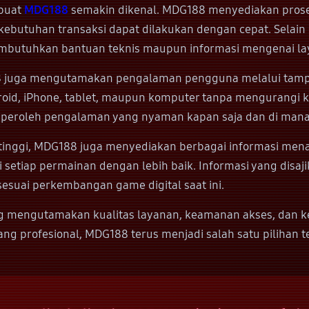
mbuat
MDG188
semakin dikenal. MDG188 menyediakan proses
ap kebutuhan transaksi dapat dilakukan dengan cepat. Sel
mbutuhkan bantuan teknis maupun informasi mengenai lay
juga mengutamakan pengalaman pengguna melalui tampila
, iPhone, tablet, maupun komputer tanpa mengurangi kua
eroleh pengalaman yang nyaman kapan saja dan di mana 
rtinggi, MDG188 juga menyediakan berbagai informasi mena
iap permainan dengan lebih baik. Informasi yang disaji
esuai perkembangan game digital saat ini.
 mengutamakan kualitas layanan, keamanan akses, dan
ang profesional, MDG188 terus menjadi salah satu pilihan t