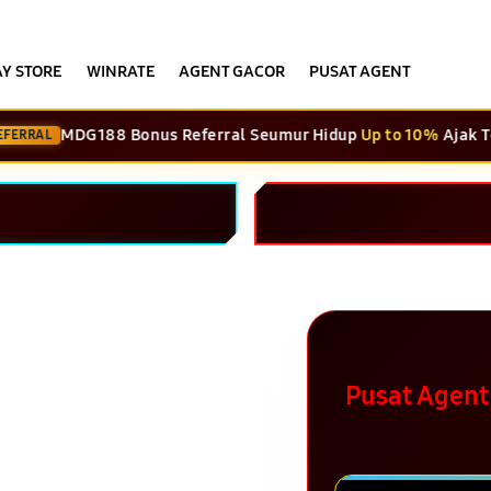
AY STORE
WINRATE
AGENT GACOR
PUSAT AGENT
◆
erral Seumur Hidup
Up to 10%
Ajak Teman Dapat Cuan!
NEW 
Pusat Agent