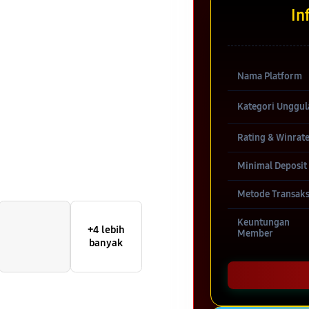
In
Nama Platform
Kategori Unggul
Rating & Winrat
Minimal Deposit
Metode Transaks
Keuntungan
+4 lebih
Member
banyak