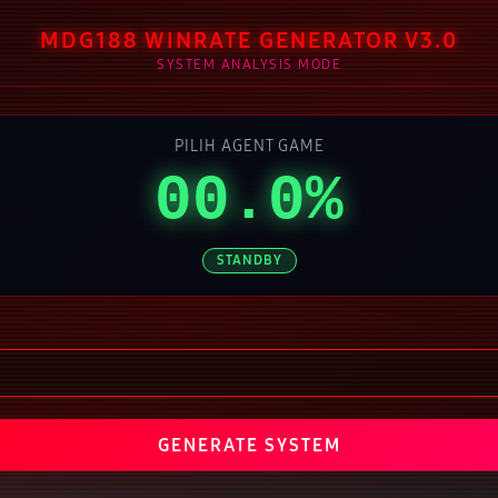
MDG188 WINRATE GENERATOR V3.0
SYSTEM ANALYSIS MODE
PILIH AGENT GAME
00.0%
STANDBY
GENERATE SYSTEM