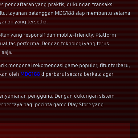
 pendaftaran yang praktis, dukungan transaksi
ain itu, layanan pelanggan MDG188 siap membantu selama
anan yang tersedia.
n yang responsif dan mobile-friendly. Platform
litas performa. Dengan teknologi yang terus
saja.
rik mengenai rekomendasi game populer, fitur terbaru,
kan oleh
MDG188
diperbarui secara berkala agar
 kenyamanan pengguna. Dengan dukungan sistem
erpercaya bagi pecinta game Play Store yang