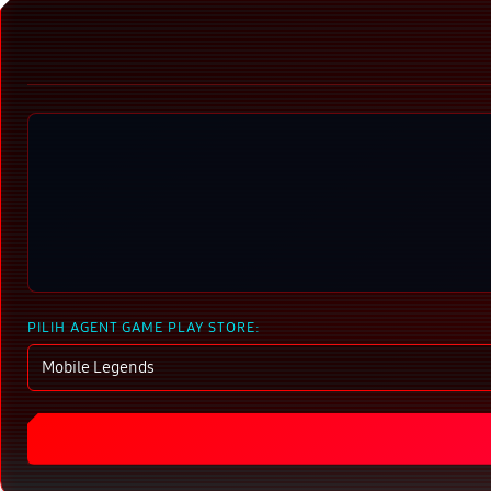
PILIH AGENT GAME PLAY STORE: