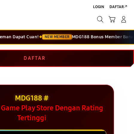
LOGIN
DAFTAR
Cari
Troli
Login/Sign-Up
Cari
◆
MDG188 Bonus Member Baru
200%
Terbesar Se-Asia!
MEMBER
DAFTAR
MDG188 #
 Game Play Store Dengan Rating
Tertinggi