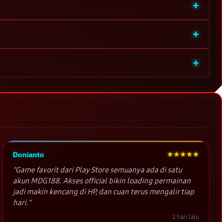
+
or, dan memanfaatkan indikator winrate terbesar untuk
+
 ada potongan tersembunyi sedikit pun, sehingga auto
+
 Live Chat pada situs web atau melalui kanal perpesanan
★★★★★
Donianto
"Game favorit dari Play Store semuanya ada di satu
akun MDG188. Akses official bikin loading permainan
jadi makin kencang di HP, dan cuan terus mengalir tiap
hari."
2 hari lalu