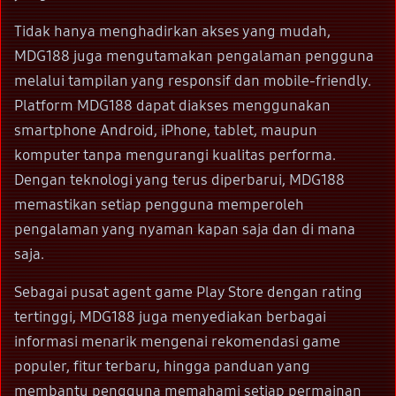
Tidak hanya menghadirkan akses yang mudah,
MDG188 juga mengutamakan pengalaman pengguna
melalui tampilan yang responsif dan mobile-friendly.
Platform MDG188 dapat diakses menggunakan
smartphone Android, iPhone, tablet, maupun
komputer tanpa mengurangi kualitas performa.
Dengan teknologi yang terus diperbarui, MDG188
memastikan setiap pengguna memperoleh
pengalaman yang nyaman kapan saja dan di mana
saja.
Sebagai pusat agent game Play Store dengan rating
tertinggi, MDG188 juga menyediakan berbagai
informasi menarik mengenai rekomendasi game
populer, fitur terbaru, hingga panduan yang
membantu pengguna memahami setiap permainan