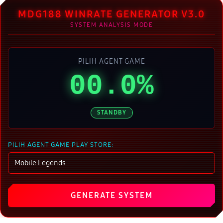
MDG188 WINRATE GENERATOR V3.0
SYSTEM ANALYSIS MODE
PILIH AGENT GAME
00.0%
STANDBY
PILIH AGENT GAME PLAY STORE:
GENERATE SYSTEM