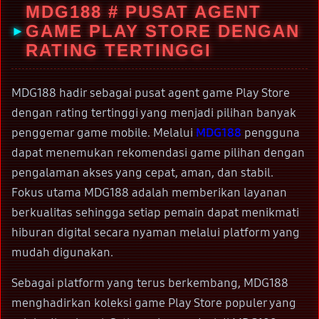
MDG188 # PUSAT AGENT
GAME PLAY STORE DENGAN
RATING TERTINGGI
MDG188 hadir sebagai pusat agent game Play Store
dengan rating tertinggi yang menjadi pilihan banyak
penggemar game mobile. Melalui
MDG188
pengguna
dapat menemukan rekomendasi game pilihan dengan
pengalaman akses yang cepat, aman, dan stabil.
Fokus utama MDG188 adalah memberikan layanan
berkualitas sehingga setiap pemain dapat menikmati
hiburan digital secara nyaman melalui platform yang
mudah digunakan.
Sebagai platform yang terus berkembang, MDG188
menghadirkan koleksi game Play Store populer yang