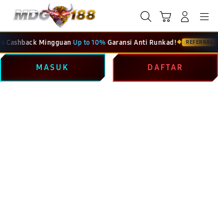
Skip
to
Cari
Troli
Login
Navigation
content
◆
ngguan
Up to 10%
Garansi Anti Runkad!
MDG188 Bonus R
REFERRAL
MASUK
DAFTAR