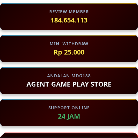
REVIEW MEMBER
184.654.113
MIN. WITHDRAW
Rp 25.000
ANDALAN MDG188
AGENT GAME PLAY STORE
SUPPORT ONLINE
24 JAM