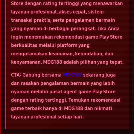
Store dengan rating tertinggi yang menawarkan
layanan profesional, akses cepat, sistem
transaksi praktis, serta pengalaman bermain
yang nyaman di berbagai perangkat. Jika Anda
ingin menemukan rekomendasi game Play Store
berkualitas melalui platform yang
mengutamakan keamanan, kemudahan, dan
kenyamanan, MDG188 adalah pilihan yang tepat.
CTA: Gabung bersama
MDG188
sekarang juga
dan rasakan pengalaman bermain yang lebih
nyaman melalui pusat agent game Play Store
dengan rating tertinggi. Temukan rekomendasi
game terbaik hanya di MDG188 dan nikmati
layanan profesional setiap hari.