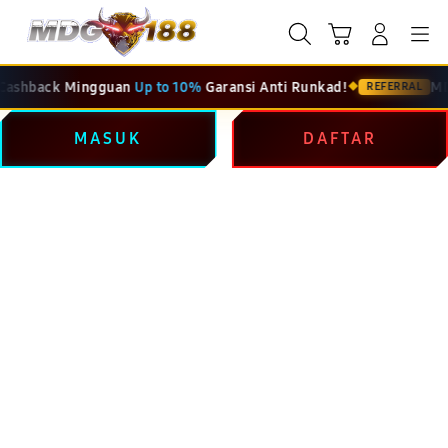
Skip
to
Cari
Troli
Login
Navigation
content
◆
uan
Up to 10%
Garansi Anti Runkad!
MDG188 Bonus Ref
REFERRAL
MASUK
DAFTAR