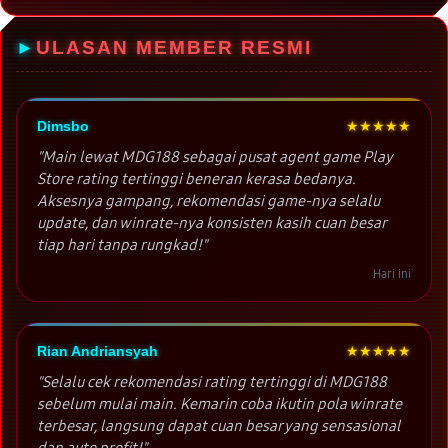
Layanan Customer Service 24/7 MDG188 siap
sedikit pun, sehingga auto profit tetap terjaga tanpa
mendampingi member kapan saja. Pemain dapat
rungkad.
ULASAN MEMBER RESMI
terhubung secara langsung via fitur Live Chat pada situs
web atau melalui kanal perpesanan resmi WhatsApp
Support.
★★★★★
Dimsbo
"Main lewat MDG188 sebagai pusat agent game Play
Store rating tertinggi beneran kerasa bedanya.
Aksesnya gampang, rekomendasi game-nya selalu
update, dan winrate-nya konsisten kasih cuan besar
tiap hari tanpa rungkad!"
Hari ini
★★★★★
Rian Andriansyah
"Selalu cek rekomendasi rating tertinggi di MDG188
sebelum mulai main. Kemarin coba ikutin pola winrate
terbesar, langsung dapat cuan besar yang sensasional