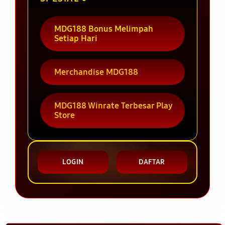
MDG188 Bonus Melimpah
Setiap Hari
Merchandise MDG188
MDG188 Winrate Terbesar Play
Store
LOGIN
DAFTAR