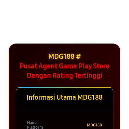
MDG188 #
Pusat Agent Game Play Store
Dengan Rating Tertinggi
Informasi Utama MDG188
Nama
MDG188
Platform