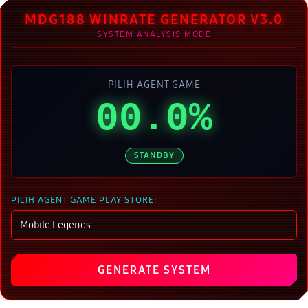
MDG188 WINRATE GENERATOR V3.0
SYSTEM ANALYSIS MODE
PILIH AGENT GAME
00.0%
STANDBY
PILIH AGENT GAME PLAY STORE:
GENERATE SYSTEM