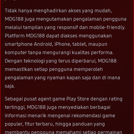
Tidak hanya menghadirkan akses yang mudah,
MDG188 juga mengutamakan pengalaman pengguna
melalui tampilan yang responsif dan mobile-friendly.
Platform MDG188 dapat diakses menggunakan
smartphone Android, iPhone, tablet, maupun
komputer tanpa mengurangi kualitas performa.
Dengan teknologi yang terus diperbarui, MDG188
memastikan setiap pengguna memperoleh
pengalaman yang nyaman kapan saja dan di mana
saja.
Sebagai pusat agent game Play Store dengan rating
tertinggi, MDG188 juga menyediakan berbagai
informasi menarik mengenai rekomendasi game
populer, fitur terbaru, hingga panduan yang
membantu pengguna memahami setiap permainan