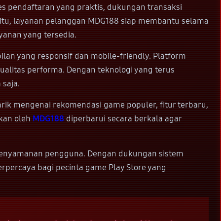
 pendaftaran yang praktis, dukungan transaksi
ain itu, layanan pelanggan MDG188 siap membantu selama
anan yang tersedia.
n yang responsif dan mobile-friendly. Platform
litas performa. Dengan teknologi yang terus
saja.
rik mengenai rekomendasi game populer, fitur terbaru,
kan oleh
MDG188
diperbarui secara berkala agar
 kenyamanan pengguna. Dengan dukungan sistem
erpercaya bagi pecinta game Play Store yang