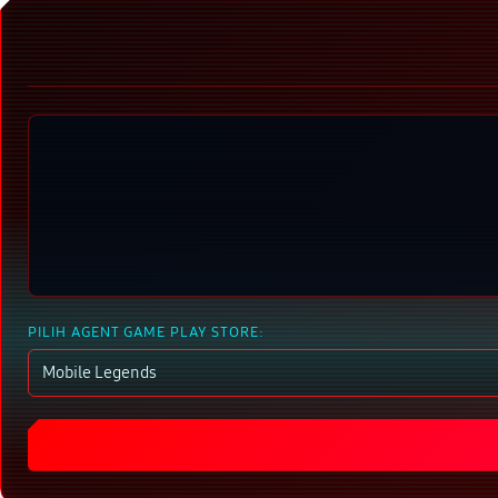
PILIH AGENT GAME PLAY STORE: