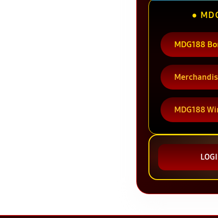
● MD
MDG188 Bon
Merchandi
MDG188 Win
LOG