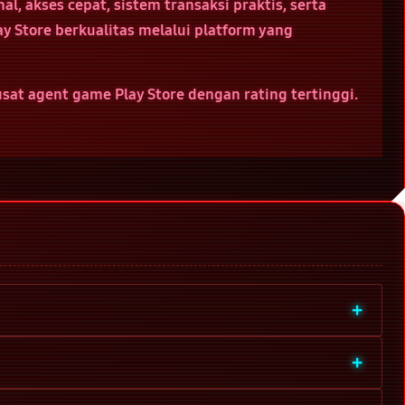
 akses cepat, sistem transaksi praktis, serta
Store berkualitas melalui platform yang
at agent game Play Store dengan rating tertinggi.
+
n besar terus menerus di MDG188 serta auto profit tiap hari
+
renkripsi, dan winrate terbesar yang konsisten memberikan