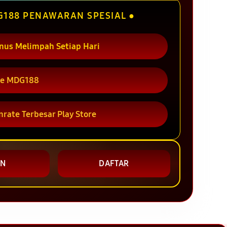
G188 PENAWARAN SPESIAL ●
us Melimpah Setiap Hari
se MDG188
rate Terbesar Play Store
IN
DAFTAR