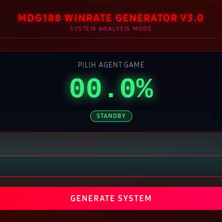
MDG188 WINRATE GENERATOR V3.0
SYSTEM ANALYSIS MODE
PILIH AGENT GAME
00.0%
STANDBY
GENERATE SYSTEM