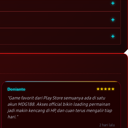
+
or, dan memanfaatkan indikator winrate terbesar untuk
+
 ada potongan tersembunyi sedikit pun, sehingga auto
+
 Live Chat pada situs web atau melalui kanal perpesanan
★★★★★
Donianto
"Game favorit dari Play Store semuanya ada di satu
akun MDG188. Akses official bikin loading permainan
jadi makin kencang di HP, dan cuan terus mengalir tiap
hari."
2 hari lalu