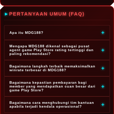
PERTANYAAN UMUM (FAQ)
+
Apa itu MDG188?
MDG188 adalah pusat agent game Play Store dengan
Mengapa MDG188 dikenal sebagai pusat
rating tertinggi yang paling rekomendasi serta winrate
+
agent game Play Store rating tertinggi dan
paling rekomendasi?
terbesar, dijamin cuan besar terus menerus di MDG188
serta auto profit tiap hari tanpa rungkad.
MDG188 telah teruji sebagai pusat agent game Play
Bagaimana langkah terbaik memaksimalkan
+
Store dengan rating tertinggi, didukung sistem Fair Play,
winrate terbesar di MDG188?
keamanan data terenkripsi, dan winrate terbesar yang
Member dapat memilih rekomendasi game dengan
konsisten memberikan cuan besar serta auto profit bagi
Bagaimana kepastian pembayaran bagi
rating tertinggi dari MDG188, mengikuti bocoran pola
+
member yang mendapatkan cuan besar dari
seluruh member tanpa rungkad.
game Play Store?
harian yang sedang gacor, dan memanfaatkan indikator
winrate terbesar untuk mendapatkan auto profit serta
Jaminan 100% Dibayar Lunas. MDG188 selalu
Bagaimana cara menghubungi tim bantuan
cuan besar tanpa rungkad.
+
memproses penarikan dana (withdraw) hasil cuan besar
apabila terjadi kendala operasional?
member secara utuh tanpa ada potongan tersembunyi