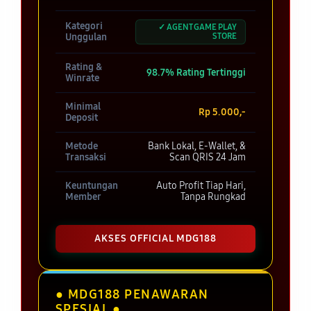
Kategori
✓ AGENT GAME PLAY
Unggulan
STORE
Rating &
98.7% Rating Tertinggi
Winrate
Minimal
Rp 5.000,-
Deposit
Metode
Bank Lokal, E-Wallet, &
Transaksi
Scan QRIS 24 Jam
Keuntungan
Auto Profit Tiap Hari,
Member
Tanpa Rungkad
AKSES OFFICIAL MDG188
● MDG188 PENAWARAN
SPESIAL ●