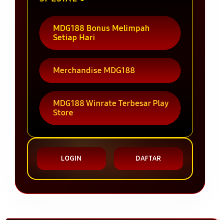
MDG188 Bonus Melimpah
Setiap Hari
Merchandise MDG188
MDG188 Winrate Terbesar Play
Store
LOGIN
DAFTAR