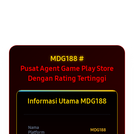
MDG188 #
Pusat Agent Game Play Store
Dengan Rating Tertinggi
Informasi Utama MDG188
Nama
MDG188
Platform