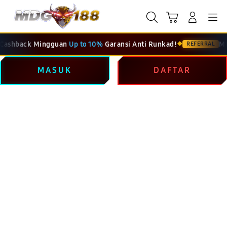
Skip
to
Cari
Troli
Login
Navigation
content
◆
guan
Up to 10%
Garansi Anti Runkad!
MDG188 Bonus Re
REFERRAL
MASUK
DAFTAR