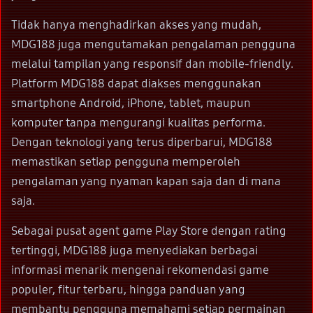
Tidak hanya menghadirkan akses yang mudah,
MDG188 juga mengutamakan pengalaman pengguna
melalui tampilan yang responsif dan mobile-friendly.
Platform MDG188 dapat diakses menggunakan
smartphone Android, iPhone, tablet, maupun
komputer tanpa mengurangi kualitas performa.
Dengan teknologi yang terus diperbarui, MDG188
memastikan setiap pengguna memperoleh
pengalaman yang nyaman kapan saja dan di mana
saja.
Sebagai pusat agent game Play Store dengan rating
tertinggi, MDG188 juga menyediakan berbagai
informasi menarik mengenai rekomendasi game
populer, fitur terbaru, hingga panduan yang
membantu pengguna memahami setiap permainan