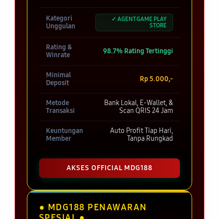
Kategori
✓ AGENT GAME PLAY
Unggulan
STORE
Rating &
98.7% Rating Tertinggi
Winrate
Minimal
Rp 5.000,-
Deposit
Metode
Bank Lokal, E-Wallet, &
Transaksi
Scan QRIS 24 Jam
Keuntungan
Auto Profit Tiap Hari,
Member
Tanpa Rungkad
AKSES OFFICIAL MDG188
● MDG188 PENAWARAN
SPESIAL ●