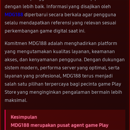
dengan lebih baik. Informasi yang disajikan oleh
MDG188
diperbarui secara berkala agar pengguna
selalu mendapatkan referensi yang relevan sesuai
perkembangan game digital saat ini.
Komitmen MDG188 adalah menghadirkan platform
yang mengutamakan kualitas layanan, keamanan
akses, dan kenyamanan pengguna. Dengan dukungan
sistem modern, performa server yang optimal, serta
layanan yang profesional, MDG188 terus menjadi
salah satu pilihan terpercaya bagi pecinta game Play
Store yang menginginkan pengalaman bermain lebih
maksimal.
Kesimpulan
MDG188 merupakan pusat agent game Play