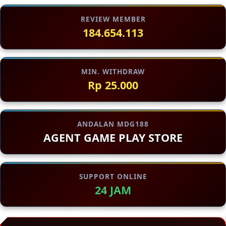
REVIEW MEMBER
184.654.113
MIN. WITHDRAW
Rp 25.000
ANDALAN MDG188
AGENT GAME PLAY STORE
SUPPORT ONLINE
24 JAM