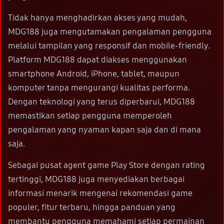
Tidak hanya menghadirkan akses yang mudah,
MDG188 juga mengutamakan pengalaman pengguna
melalui tampilan yang responsif dan mobile-friendly.
Platform MDG188 dapat diakses menggunakan
smartphone Android, iPhone, tablet, maupun
komputer tanpa mengurangi kualitas performa.
Dengan teknologi yang terus diperbarui, MDG188
memastikan setiap pengguna memperoleh
pengalaman yang nyaman kapan saja dan di mana
saja.
Sebagai pusat agent game Play Store dengan rating
tertinggi, MDG188 juga menyediakan berbagai
informasi menarik mengenai rekomendasi game
populer, fitur terbaru, hingga panduan yang
membantu pengguna memahami setiap permainan